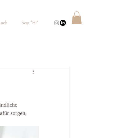
uch
Say "Hi"
indliche 
für sorgen, 