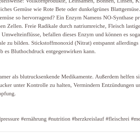
spielsweise: Vollkornprodukte, Leinsamen, Bohnen, Linsen, K
eiches Gemüse wie Rote Bete oder dunkelgrünes Blattgemüs
es Gemüse so hervorragend? Ein Enzym Namens NO-Synthase pr
en Zellen. Freie Radikale durch natriumreiche, Fleisch lastig
 Umwelteinflüsse, befallen dieses Enzym und können es soga
le zu bilden. 
Stickstoffmonoxid (Nitrat) entspannt allerdings 
b es Bluthochdruck entgegenwirken kann.
samer als blutrucksenkende Medikamente. Außerdem helfen sie
zucker unter Kontrolle zu halten, Vermindern Entzündungen u
opfung.
pressure
#ernährung
#nutrition
#herzkreislauf
#fleischrei
#me