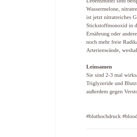
Lebensmittel sind bei
Wassermelone, nitratr
ist jetzt nitratreich
Stickstoffmonoxid in d
Ernährung oder andere
noch mehr freie Radika
Arterienwände, weshal
Leinsamen
Sie sind 2-3 mal wirk
Triglyzeride und Blut
außerdem gegen Verst
#bluthochdruck
#blood