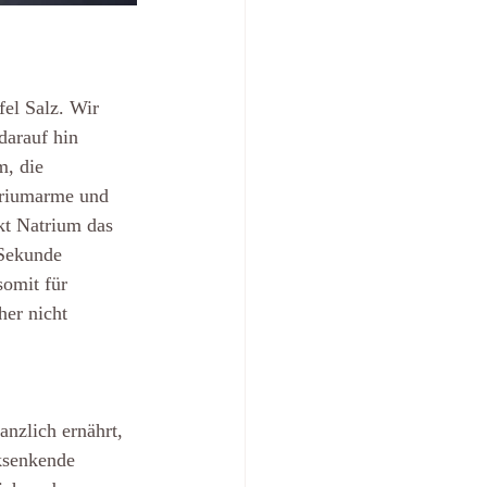
el Salz. 
Wir 
darauf hin 
m, die 
triumarme und 
kt Natrium das 
 Sekunde 
omit für 
her nicht 
nzlich ernährt, 
cksenkende 