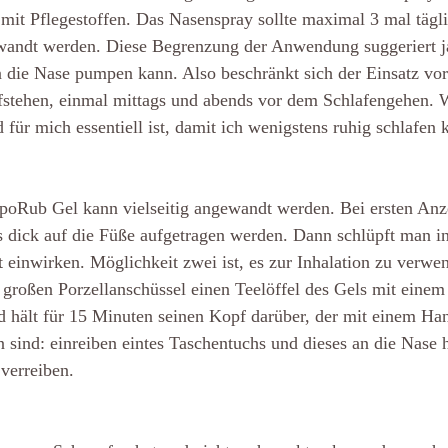
 mit Pflegestoffen. Das Nasenspray sollte maximal 3 mal täg
andt werden. Diese Begrenzung der Anwendung suggeriert ja
n die Nase pumpen kann. Also beschränkt sich der Einsatz vor
tehen, einmal mittags und abends vor dem Schlafengehen. W
r mich essentiell ist, damit ich wenigstens ruhig schlafen 
oRub Gel kann vielseitig angewandt werden. Bei ersten Anz
dick auf die Füße aufgetragen werden. Dann schlüpft man i
t einwirken. Möglichkeit zwei ist, es zur Inhalation zu verwe
 großen Porzellanschüssel einen Teelöffel des Gels mit einem 
hält für 15 Minuten seinen Kopf darüber, der mit einem Ha
 sind: einreiben eintes Taschentuchs und dieses an die Nase 
 verreiben.