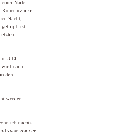
 einer Nadel 
t Rohrohrzucker 
ber Nacht, 
getropft ist.
etzten.
mit 3 EL 
r wird dann 
in den 
cht werden.
enn ich nachts 
und zwar von der 