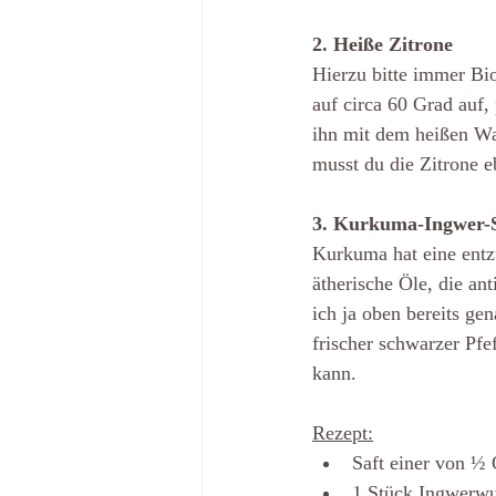
2. Heiße Zitrone
Hierzu bitte immer Bio
auf circa 60 Grad auf,
ihn mit dem heißen Was
musst du die Zitrone e
3. Kurkuma-Ingwer-
Kurkuma hat eine ent
ätherische Öle, die an
ich ja oben bereits ge
frischer schwarzer Pf
kann.
Rezept:
Saft einer von ½
1 Stück Ingwerwur