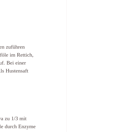
en zuführen 
föle im Rettich, 
f. Bei einer 
ls Hustensaft 
a zu 1/3 mit 
öle durch Enzyme 