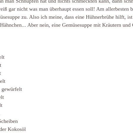
enn man Schnupfen hat und nichts schmeckten kann, dann sch
iß gar nicht was man überhaupt essen soll! Am allerbesten b
sesuppe zu. Also ich meine, dass eine Hühnerbrühe hilft, ist 
 Hähnchen... Aber nein, eine Gemüsesuppe mit Kräutern und 
elt
t
t
elt
, gewürfelt
lt
lt
n
Scheiben
der Kokosöl