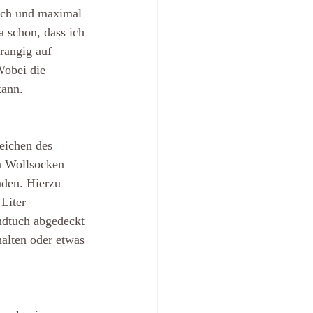
lich und maximal 
 schon, dass ich 
rangig auf 
obei die 
kann.
eichen des 
n Wollsocken 
nden. Hierzu 
Liter 
ndtuch abgedeckt 
halten oder etwas 