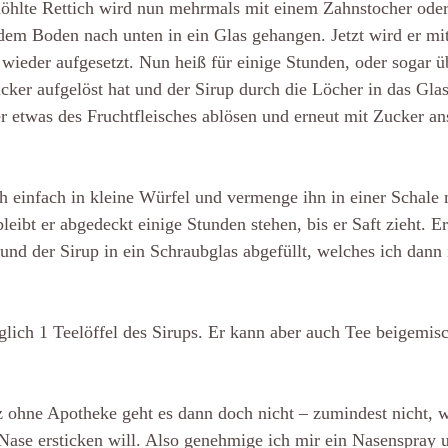
höhlte Rettich wird nun mehrmals mit einem Zahnstocher oder
dem Boden nach unten in ein Glas gehangen. Jetzt wird er mi
 wieder aufgesetzt. Nun heiß für einige Stunden, oder sogar ü
cker aufgelöst hat und der Sirup durch die Löcher in das Glas 
 etwas des Fruchtfleisches ablösen und erneut mit Zucker ans
h einfach in kleine Würfel und vermenge ihn in einer Schale 
eibt er abgedeckt einige Stunden stehen, bis er Saft zieht. E
 und der Sirup in ein Schraubglas abgefüllt, welches ich dann 
lich 1 Teelöffel des Sirups. Er kann aber auch Tee beigemis
z ohne Apotheke geht es dann doch nicht – zumindest nicht, w
Nase ersticken will. Also genehmige ich mir ein Nasenspray 