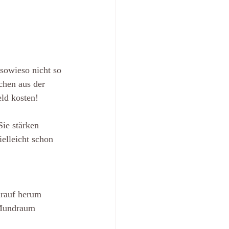
sowieso nicht so 
chen aus der 
ld kosten!
Sie stärken 
elleicht schon 
arauf herum 
 Mundraum 