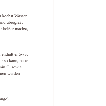
u kochst Wasser 
und übergießt 
r heißer machst, 
enthält er 5-7% 
er so kann, habe 
min C, sowie 
mmen werden 
ange) 