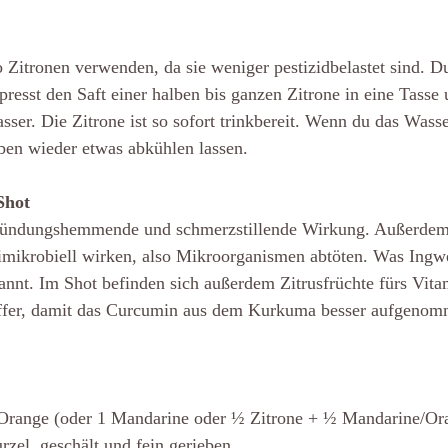
 Zitronen verwenden, da sie weniger pestizidbelastet sind. D
 presst den Saft einer halben bis ganzen Zitrone in eine Tasse 
ser. Die Zitrone ist so sofort trinkbereit. Wenn du das Wasse
ben wieder etwas abkühlen lassen.
Shot
zündungshemmende und schmerzstillende Wirkung. Außerdem 
timikrobiell wirken, also Mikroorganismen abtöten. Was Ingw
nannt. Im Shot befinden sich außerdem Zitrusfrüchte fürs Vita
effer, damit das Curcumin aus dem Kurkuma besser aufgeno
 Orange (oder 1 Mandarine oder ½ Zitrone + ½ Mandarine/Or
zel, geschält und fein gerieben